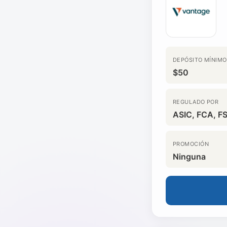
DEPÓSITO MÍNIMO
$50
REGULADO POR
ASIC, FCA, F
PROMOCIÓN
Ninguna