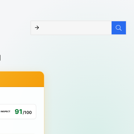
g
91
/100