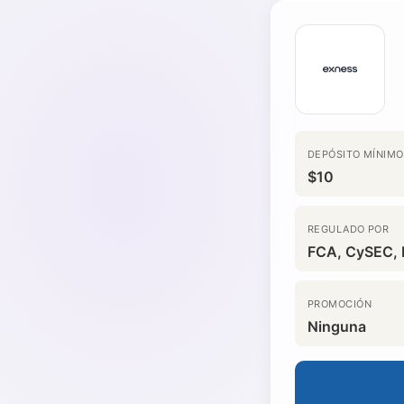
DEPÓSITO MÍNIMO
$10
REGULADO POR
FCA, CySEC, 
PROMOCIÓN
Ninguna