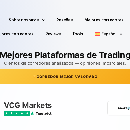
Sobre nosotros
Reseñas
Mejores corredores
jores corredores
Reviews
Tools
Español
Mejores Plataformas de Tradin
Cientos de corredores analizados — opiniones imparciales.
CORREDOR MEJOR VALORADO
VCG Markets
★
★
★
★
★
Trustpilot