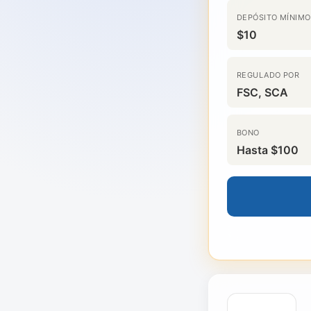
DEPÓSITO MÍNIMO
$10
REGULADO POR
FSC, SCA
BONO
Hasta $100