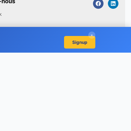
-nous
k
×
Signup
sques importants et ne convient pas à tous les
 système et les risques liés aux services tiers peuvent
Ce contenu est fourni à titre informatif uniquement et
cière. Pour un aperçu complet des risques associés et