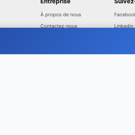
Entreprise
Suivez
À propos de nous
Faceboo
Contactez-nous
Linkedin
politique de confidentialité
Conditions générales
Avertissement
ryptomonnaies et d’autres produits dérivés comporte des ri
ns comme les pertes. La volatilité des marchés, les pannes de
formances passées ne garantissent pas les résultats futurs. 
tez un professionnel avant de prendre toute décision finan