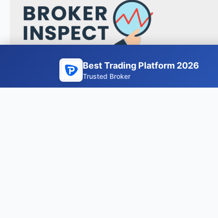
Best Trading Platform 2026
Trusted Broker
2025 BROKERINSPECT
Avertissement
: Le trading de devises, de CFD, de c
investisseurs. L’effet de levier peut amplifier les gai
entraîner des pertes financières importantes. Les per
ne constitue pas un conseil en investissement. Consul