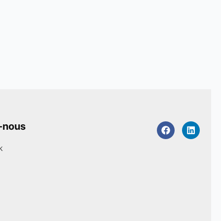
-nous
k